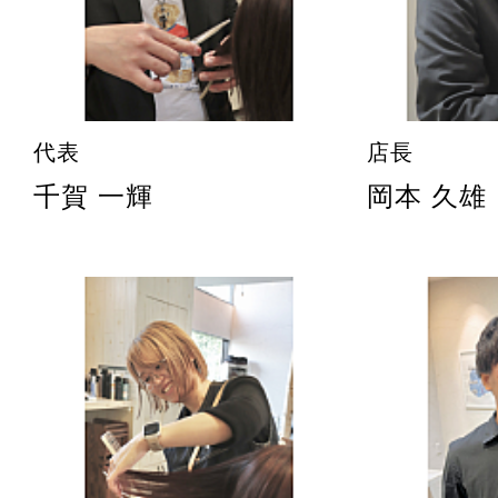
代表
店長
千賀 一輝
岡本 久雄