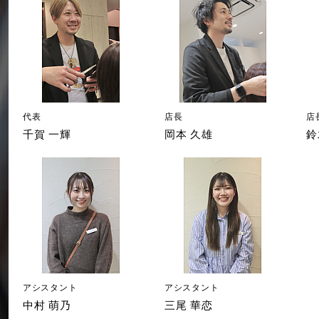
代表
店長
店
千賀 一輝
岡本 久雄
鈴
アシスタント
アシスタント
中村 萌乃
三尾 華恋