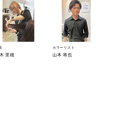
長
カラーリスト
木 里穂
山本 将也