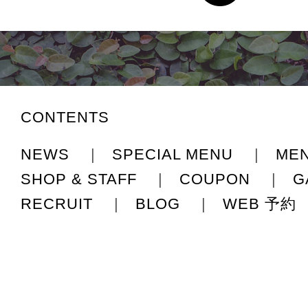
CONTENTS
NEWS
|
SPECIAL MENU
|
ME
SHOP & STAFF
|
COUPON
|
G
RECRUIT
|
BLOG
|
WEB 予約