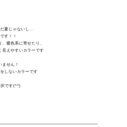
まだ夏じゃないし…
ュです！！
り、暖色系に寄せたり、
く見えやすいカラーです
いません！
魔をしないカラーです
です(^^)