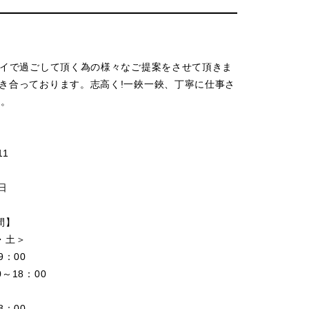
レイで過ごして頂く為の様々なご提案をさせて頂きま
き合っております。志高く!一鋏一鋏、丁寧に仕事さ
す。
11
】
曜日
間】
・土＞
9：00
～18：00
8：00