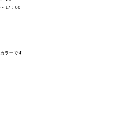
～17：00
！
ュカラーです